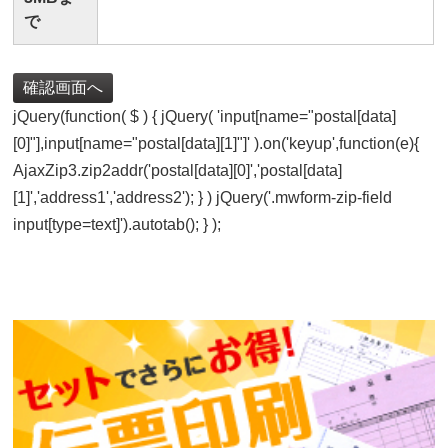
で
jQuery(function( $ ) { jQuery( 'input[name="postal[data]
[0]"],input[name="postal[data][1]"]' ).on('keyup',function(e){
AjaxZip3.zip2addr('postal[data][0]','postal[data]
[1]','address1','address2'); } ) jQuery('.mwform-zip-field
input[type=text]').autotab(); } );