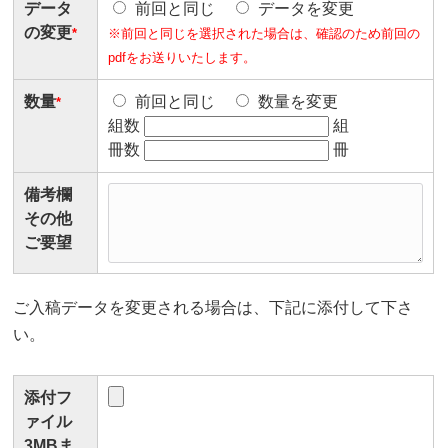
データ
前回と同じ
データを変更
の変更
*
※前回と同じを選択された場合は、確認のため前回の
pdfをお送りいたします。
数量
前回と同じ
数量を変更
*
組数
組
冊数
冊
備考欄
その他
ご要望
ご入稿データを変更される場合は、下記に添付して下さ
い。
添付フ
ァイル
3MBま