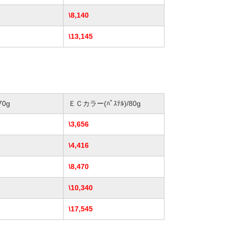
\8,140
\13,145
0g
ＥＣカラー(ﾊﾟｽﾃﾙ)/80g
\3,656
\4,416
\8,470
\10,340
\17,545