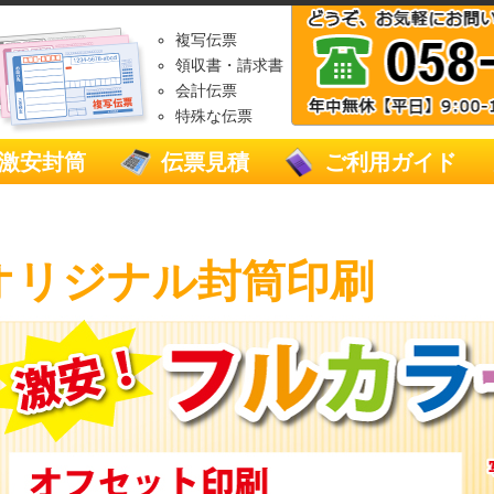
複写伝票
領収書・請求書
会計伝票
特殊な伝票
激安封筒
伝票見積
ご利用ガイド
オリジナル封筒印刷