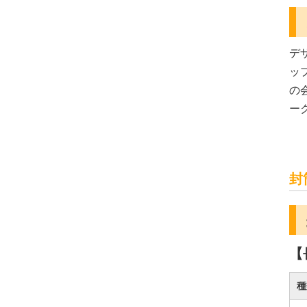
デ
ッ
の
ー
封
【
種