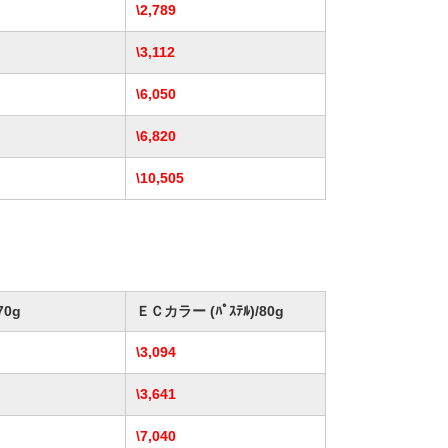
\2,789
\3,112
\6,050
\6,820
\10,505
0g
ＥＣカラー (ﾊﾟｽﾃﾙ)/80g
\3,094
\3,641
\7,040