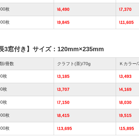
000枚
\6,490
\7,370
000枚
\9,845
\11,605
長3窓付き】サイズ：120mm×235mm
類/冊数
クラフト(茶)/70g
Ｋカラー/7
00枚
\3,185
\3,493
00枚
\3,707
\4,169
00枚
\7,150
\8,030
000枚
\8,415
\9,515
000枚
\13,695
\15,895