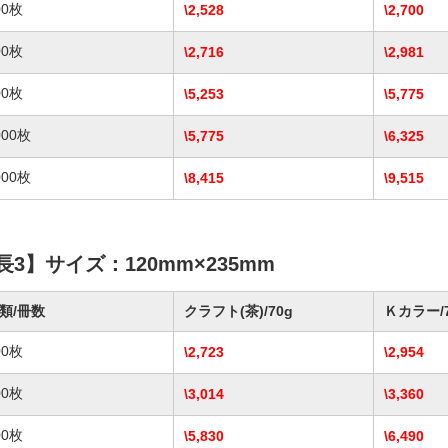
00枚
\2,528
\2,700
00枚
\2,716
\2,981
00枚
\5,253
\5,775
000枚
\5,775
\6,325
000枚
\8,415
\9,515
長3】サイズ：120mm×235mm
類/冊数
クラフト(茶)/70g
Ｋカラー/7
00枚
\2,723
\2,954
00枚
\3,014
\3,360
00枚
\5,830
\6,490