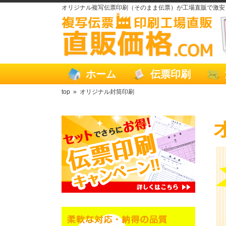
オリジナル複写伝票印刷（そのまま伝票）が工場直販で激安
ホーム
伝票印刷
top
»
オリジナル封筒印刷