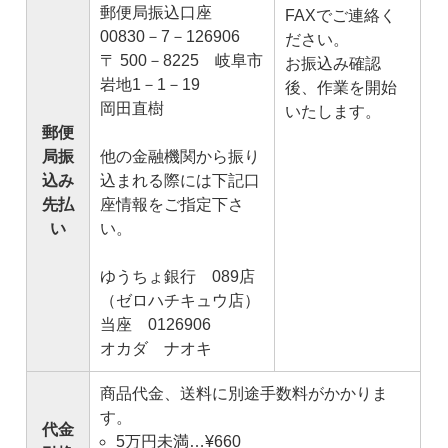
郵便局振込口座
FAXでご連絡く
00830－7－126906
ださい。
〒 500－8225 岐阜市
お振込み確認
岩地1－1－19
後、作業を開始
岡田直樹
いたします。
郵便
局振
他の金融機関から振り
込み
込まれる際には下記口
先払
座情報をご指定下さ
い
い。
ゆうちょ銀行 089店
（ゼロハチキュウ店）
当座 0126906
オカダ ナオキ
商品代金、送料に別途手数料がかかりま
す。
代金
5万円未満…¥660