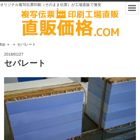
オリジナル複写伝票印刷（そのまま伝票）が工場直販で激安
top
»
»
セパレート
2018/01/27
セパレート