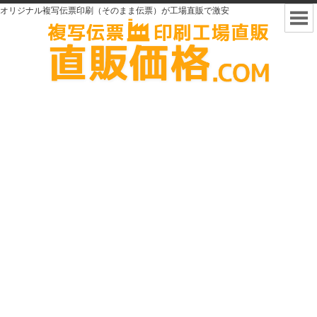
オリジナル複写伝票印刷（そのまま伝票）が工場直販で激安