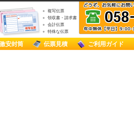
複写伝票
領収書・請求書
会計伝票
特殊な伝票
激安封筒
伝票見積
ご利用ガイド