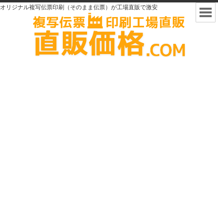
オリジナル複写伝票印刷（そのまま伝票）が工場直販で激安