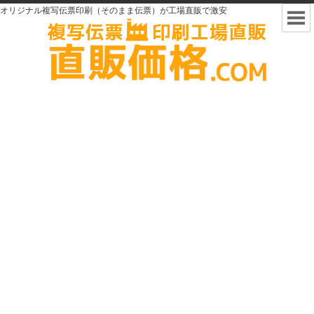
オリジナル複写伝票印刷（そのまま伝票）が工場直販で激安