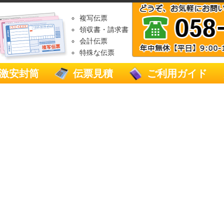
複写伝票
領収書・請求書
会計伝票
特殊な伝票
激安封筒
伝票見積
ご利用ガイド