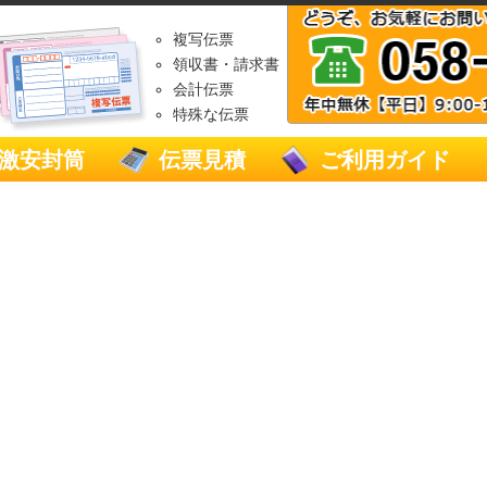
複写伝票
領収書・請求書
会計伝票
特殊な伝票
激安封筒
伝票見積
ご利用ガイド