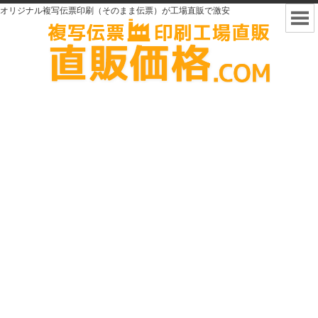
オリジナル複写伝票印刷（そのまま伝票）が工場直販で激安